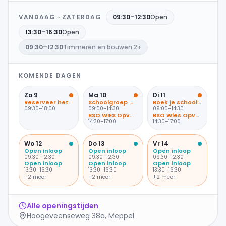
VANDAAG ·
ZATERDAG
09:30
–
12:30
Open
13:30
–
16:30
Open
09:30
–
12:30
Timmeren en bouwen 2+
KOMENDE DAGEN
Zo
9
Ma
10
Di
11
Reserveer het OntdekPunt voor een feestje of bedrijfsuitje
Schoolgroep WIES Opvang en Onderwijs
Boek je schoolbezoek via OntdekPunt.nl
09:30
–
18:00
09:00
–
14:30
09:00
–
14:30
BSO WIES Opvang en Onderwijs
BSO Wies Opvang en Onderwijs
14:30
–
17:00
14:30
–
17:00
Wo
12
Do
13
Vr
14
Open inloop
Open inloop
Open inloop
09:30
–
12:30
09:30
–
12:30
09:30
–
12:30
Open inloop
Open inloop
Open inloop
13:30
–
16:30
13:30
–
16:30
13:30
–
16:30
+
2
meer
+
2
meer
+
2
meer
Alle openingstijden
Hoogeveenseweg 38a, Meppel