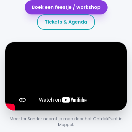
Boek een feestje / workshop
Tickets & Agenda
Meester Sander neemt je mee door het OntdekPunt in
Meppel.