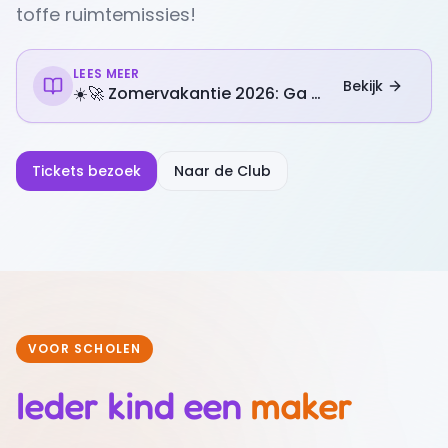
toffe ruimtemissies!
LEES MEER
Bekijk
☀️🚀 Zomervakantie 2026: Ga op een buitenaards avontuur in het OntdekPunt!
Tickets bezoek
Naar de Club
VOOR SCHOLEN
Ieder kind een
maker