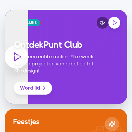
WEKELIJKS
OntdekPunt Club
Word een echte maker. Elke week
nieuwe projecten van robotica tot
3D-design!
Word lid
Feestjes